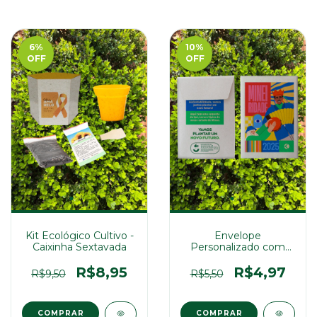
6
%
10
%
OFF
OFF
Kit Ecológico Cultivo -
Envelope
Caixinha Sextavada
Personalizado com
Sementes 10x7cm
R$8,95
R$4,97
R$9,50
R$5,50
COMPRAR