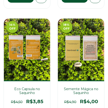
14
%
18
%
OFF
OFF
Eco Capsula no
Semente Mágica no
Saquinho
Saquinho
R$3,85
R$4,00
R$4,50
R$4,90