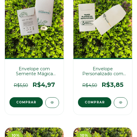
Envelope com
Envelope
Semente Mágica
Personalizado com
10x7cm
Sementes 5x7cm
R$4,97
R$3,85
R$5,50
R$4,50
COMPRAR
COMPRAR
10
%
10
%