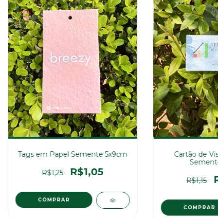
Cartão de Vi
Tags em Papel Semente 5x9cm
Sement
R$1,05
R$1,25
R$1,15
COMPRAR
COMPRAR