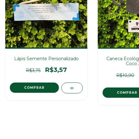
Caneca Ecológi
Lápis Semente Personalizado
Coco 
R$3,57
R$3,75
R$10,90
COMPRAR
COMPRAR