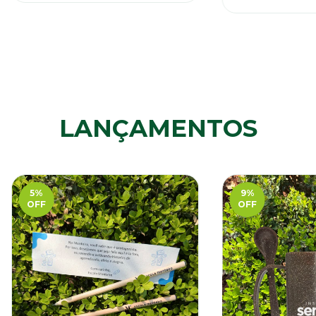
LANÇAMENTOS
5
%
9
%
OFF
OFF