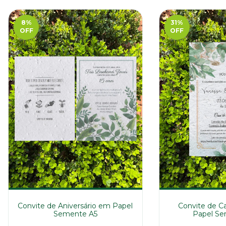
8
%
31
%
OFF
OFF
Convite de Aniversário em Papel
Convite de 
Semente A5
Papel Se