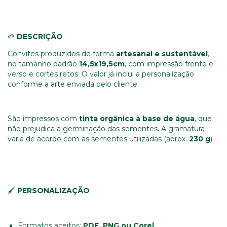
🌱
DESCRIÇÃO
Convites produzidos de forma
artesanal e sustentável
,
no tamanho padrão
14,5x19,5
cm
, com impressão frente e
verso e cortes retos. O valor já inclui a personalização
conforme a arte enviada pelo cliente.
São impressos com
tinta orgânica à base de água
, que
não prejudica a germinação das sementes. A gramatura
varia de acordo com as sementes utilizadas (aprox.
230 g
).
🖌️
PERSONALIZAÇÃO
Formatos aceitos:
PDF, PNG ou Corel