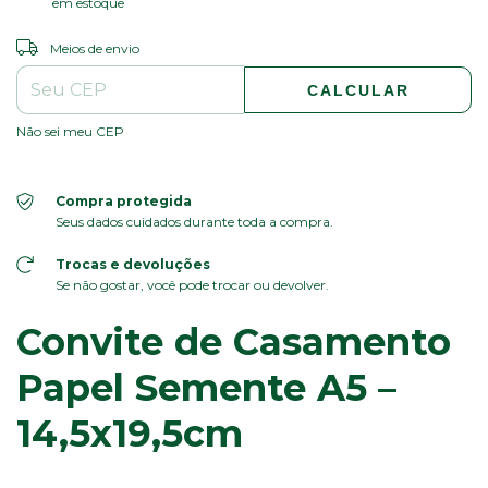
em estoque
ALTERAR CEP
Entregas para o CEP:
Meios de envio
CALCULAR
Não sei meu CEP
Compra protegida
Seus dados cuidados durante toda a compra.
Trocas e devoluções
Se não gostar, você pode trocar ou devolver.
Convite de Casamento
Papel Semente A5 –
14,5x19,5cm