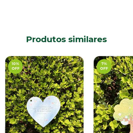
Produtos similares
10
%
7
%
OFF
OFF