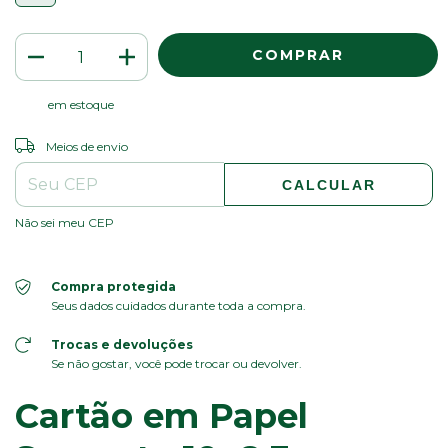
em estoque
ALTERAR CEP
Entregas para o CEP:
Meios de envio
CALCULAR
Não sei meu CEP
Compra protegida
Seus dados cuidados durante toda a compra.
Trocas e devoluções
Se não gostar, você pode trocar ou devolver.
Cartão em Papel