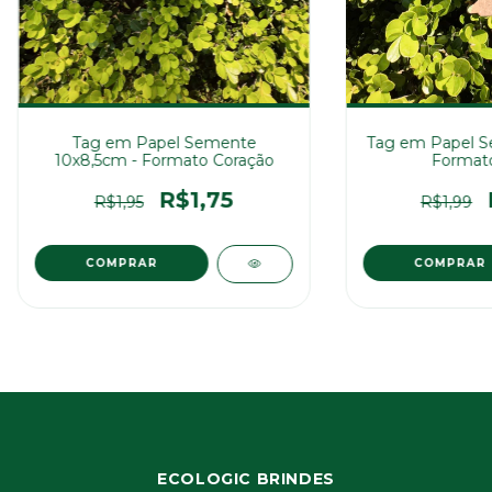
Tag em Papel Semente
Tag em Papel S
10x8,5cm - Formato Coração
Formato
R$1,75
R$1,95
R$1,99
COMPRAR
COMPRAR
ECOLOGIC BRINDES