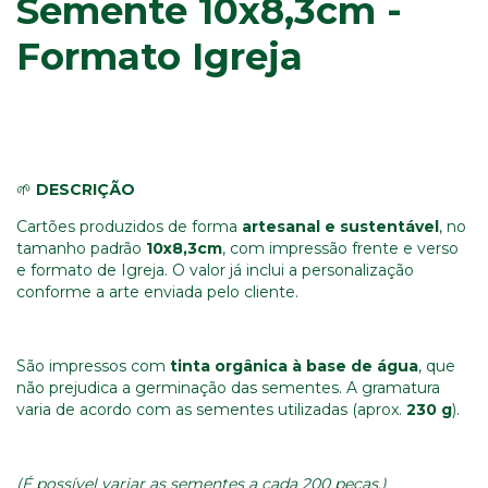
Semente 10x8,3cm -
Formato Igreja
🌱
DESCRIÇÃO
Cartões produzidos de forma
artesanal e sustentável
, no
tamanho padrão
10x8,3
cm
, com impressão frente e verso
e formato de Igreja. O valor já inclui a personalização
conforme a arte enviada pelo cliente.
São impressos com
tinta orgânica à base de água
, que
não prejudica a germinação das sementes. A gramatura
varia de acordo com as sementes utilizadas (aprox.
230 g
).
(É possível variar as sementes a cada 200 peças.)