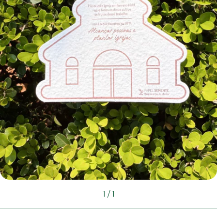
1
/
1