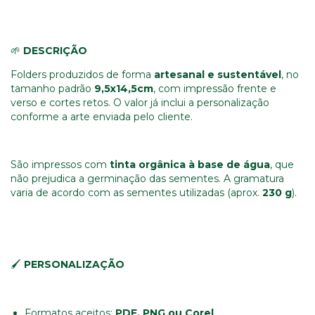
🌱
DESCRIÇÃO
Folders produzidos de forma
artesanal e sustentável
, no
tamanho padrão
9,5x14,5
cm
, com impressão frente e
verso e cortes retos. O valor já inclui a personalização
conforme a arte enviada pelo cliente.
São impressos com
tinta orgânica à base de água
, que
não prejudica a germinação das sementes. A gramatura
varia de acordo com as sementes utilizadas (aprox.
230 g
).
🖌️
PERSONALIZAÇÃO
Formatos aceitos:
PDF, PNG ou Corel