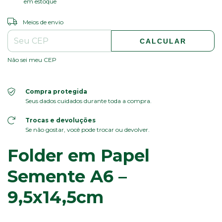
em estoque
ALTERAR CEP
Entregas para o CEP:
Meios de envio
CALCULAR
Não sei meu CEP
Compra protegida
Seus dados cuidados durante toda a compra.
Trocas e devoluções
Se não gostar, você pode trocar ou devolver.
Folder em Papel
Semente A6 –
9,5x14,5cm