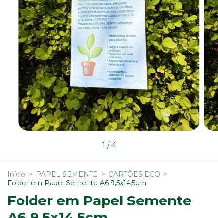
1
/
4
Início
>
PAPEL SEMENTE
>
CARTÕES ECO
>
Folder em Papel Semente A6 9,5x14,5cm
Folder em Papel Semente
A6 9,5x14,5cm